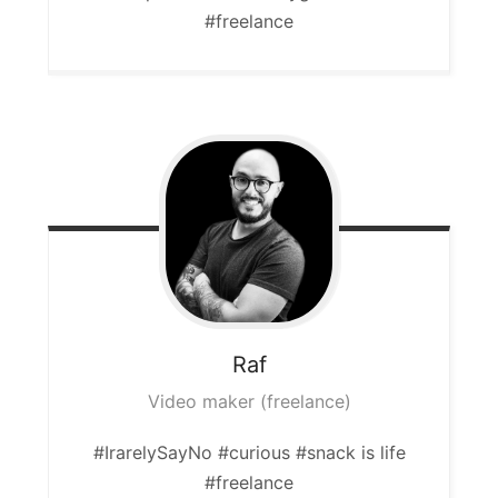
#freelance
Raf
Video maker (freelance)
#IrarelySayNo #curious #snack is life
#freelance